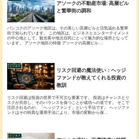
アソークの不動産市場: 高層ビル
と繁華街の調和
バンコクのアソーク地区は、その美しい高層ビルと活気溢れる繁華
街で知られています。 この地区は、ビジネスとエンターテイメント
の中心地として、観光客や地元住民にとって魅力的な場所となって
います。 アソーク地区の特徴 アソークの高層ビル ...
ビジネス
リスク回避の魔法使い：ヘッジ
ファンドが教えてくれる投資の
教訓
リスク回避は投資の世界で不可欠な要素です。 投資はチャンスとリ
スクが共存し、そのバランスを保つことが成功への道です。 そこで
注目されるのが、「ヘッジファンド」という手法です。 ヘッジファ
ンドはその特異な運用手法により、市場の変動から保...
ビジネス