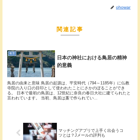
ohowar
関連記事
教育
日本の神社における鳥居の精神
的意義
鳥居の由来と意味 鳥居の起源は、平安時代（794～1185年）に仏教
寺院の入り口の目印として使われたことにさかのぼることができ
る。 日本で最初の鳥居は、12世紀に奈良の春日大社に建てられたと
言われています。 当初、鳥居は藁で作られてい...
マッチングアプリで上手く出会うコ
ツとは？Jメールの評判も