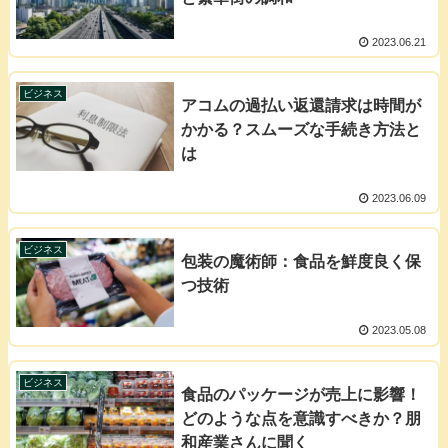
2023.06.21
ビジネス
アコムの過払い返還請求は時間が
かかる？スムーズな手続き方法と
は
2023.06.09
ビジネス
包装の魔術師：食品を鮮度良く保
つ技術
2023.05.08
ビジネス
食品のパッケージが売上に影響！
どのような点を意識すべきか？朋
和産業さんに聞く